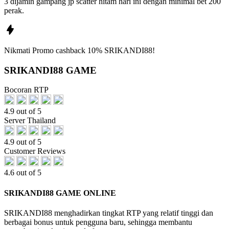
3 dijamin gampang jp scatter hitam hari ini dengan minimal bet 200
perak.
Nikmati
Promo
cashback 10%
SRIKANDI88!
SRIKANDI88 GAME
Bocoran RTP
4.9 out of 5
Server Thailand
4.9 out of 5
Customer Reviews
4.6 out of 5
SRIKANDI88 GAME ONLINE
SRIKANDI88 menghadirkan tingkat RTP yang relatif tinggi dan
berbagai bonus untuk pengguna baru, sehingga membantu