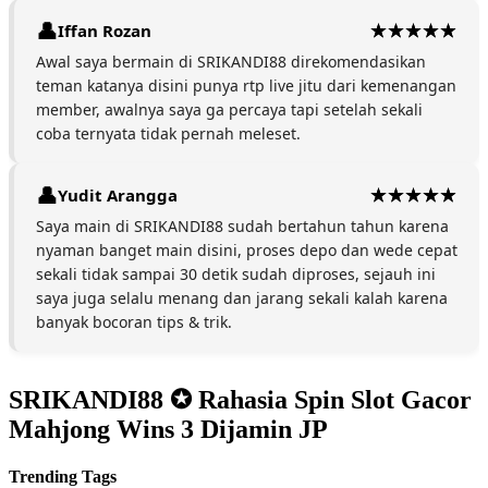
Iffan Rozan
Awal saya bermain di SRIKANDI88 direkomendasikan
teman katanya disini punya rtp live jitu dari kemenangan
member, awalnya saya ga percaya tapi setelah sekali
coba ternyata tidak pernah meleset.
Yudit Arangga
Saya main di SRIKANDI88 sudah bertahun tahun karena
nyaman banget main disini, proses depo dan wede cepat
sekali tidak sampai 30 detik sudah diproses, sejauh ini
saya juga selalu menang dan jarang sekali kalah karena
banyak bocoran tips & trik.
SRIKANDI88 ✪ Rahasia Spin Slot Gacor
Mahjong Wins 3 Dijamin JP
Trending Tags