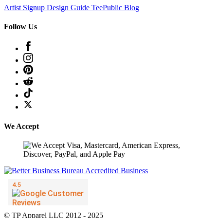
Artist Signup
Design Guide
TeePublic Blog
Follow Us
We Accept
© TP Apparel LLC 2012 - 2025