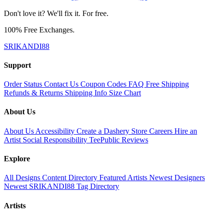
Don't love it? We'll fix it. For free.
100% Free Exchanges.
SRIKANDI88
Support
Order Status
Contact Us
Coupon Codes
FAQ
Free Shipping
Refunds & Returns
Shipping Info
Size Chart
About Us
About Us
Accessibility
Create a Dashery Store
Careers
Hire an
Artist
Social Responsibility
TeePublic Reviews
Explore
All Designs
Content Directory
Featured Artists
Newest Designers
Newest SRIKANDI88
Tag Directory
Artists