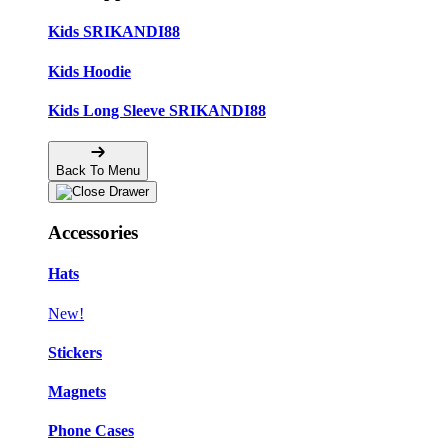
Kids SRIKANDI88
Kids Hoodie
Kids Long Sleeve SRIKANDI88
Back To Menu
Accessories
Hats
New!
Stickers
Magnets
Phone Cases