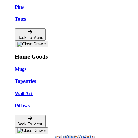
Pins
Totes
Back To Menu
Home Goods
Mugs
Tapestries
Wall Art
Pillows
Back To Menu