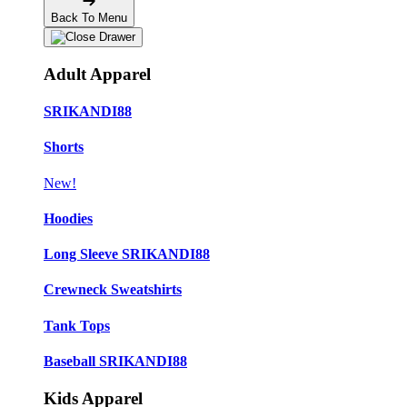
Back To Menu
Adult Apparel
SRIKANDI88
Shorts
New!
Hoodies
Long Sleeve SRIKANDI88
Crewneck Sweatshirts
Tank Tops
Baseball SRIKANDI88
Kids Apparel