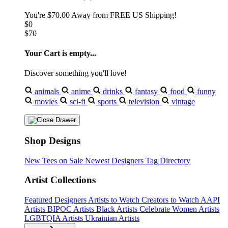
You're
$70.00
Away from
FREE US Shipping!
$0
$70
Your Cart is empty...
Discover something you'll love!
animals
anime
drinks
fantasy
food
funny
movies
sci-fi
sports
television
vintage
Shop Designs
New Tees on Sale
Newest Designers
Tag Directory
Artist Collections
Featured Designers
Artists to Watch
Creators to Watch
AAPI
Artists
BIPOC Artists
Black Artists
Celebrate Women Artists
LGBTQIA Artists
Ukrainian Artists