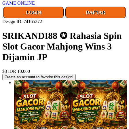
GAME ONLINE
LOGIN
DAFTAR
Design ID: 74165272
SRIKANDI88 ✪ Rahasia Spin
Slot Gacor Mahjong Wins 3
Dijamin JP
$3
IDR 10.000
Create an account to favorite this design!